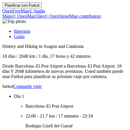
Planificar con
Furkot
OpenFreeMap
© Stadia
Maps
© OpenMapTiles
© OpenStreetMap contributors
Itinerario
Guías
History and Hiking in Aragon and Catalonia
18 días
/
2048 km
/
1 día, 17 horas y 42 minutos
Desde Barcelona–El Prat Airport a Barcelona–El Prat Airport. 18
días Y 2048 kilómetros de nuevas aventuras. Usted también puede
usar Furkot para planificar su próximo viaje por carretera.
furkot
Compartir viaje
Día 1
Barcelona–El Prat Airport
22:00
-
21.7 km
/
17 minutos
-
22:18
Bodegas Güell del Garraf