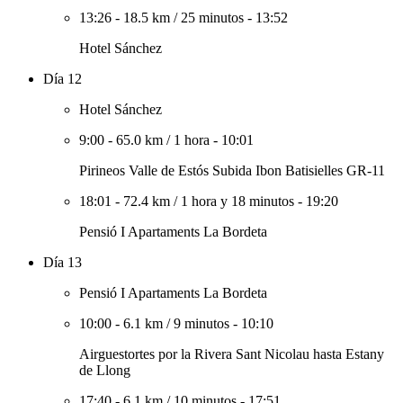
13:26
-
18.5 km
/
25 minutos
-
13:52
Hotel Sánchez
Día 12
Hotel Sánchez
9:00
-
65.0 km
/
1 hora
-
10:01
Pirineos Valle de Estós Subida Ibon Batisielles GR-11
18:01
-
72.4 km
/
1 hora y 18 minutos
-
19:20
Pensió I Apartaments La Bordeta
Día 13
Pensió I Apartaments La Bordeta
10:00
-
6.1 km
/
9 minutos
-
10:10
Airguestortes por la Rivera Sant Nicolau hasta Estany
de Llong
17:40
-
6.1 km
/
10 minutos
-
17:51