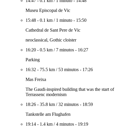
14:47
-
0.1 km
/
1 minuto
-
14:48
Museu Episcopal de Vic
15:48
-
0.1 km
/
1 minuto
-
15:50
Cathedral de Sant Pere de Vic
neoclassical, Gothic cloister
16:20
-
0.5 km
/
7 minutos
-
16:27
Parking
16:32
-
75.5 km
/
53 minutos
-
17:26
Mas Freixa
The Gaudi-inspired building that was the start of
Terrassenc modernism
18:26
-
35.8 km
/
32 minutos
-
18:59
Tankstelle am Flughafen
19:14
-
1.4 km
/
4 minutos
-
19:19