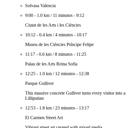
Solvasa Valencia
9:00
-
1.0 km
/
11 minutos
-
9:12
Ciutat de les Arts i les Ciències
10:12
-
0.4 km
/
4 minutos
-
10:17
Museu de les Ciències Príncipe Felipe
11:17
-
0.6 km
/
8 minutos
-
11:25
Palau de les Arts Reina Sofia
12:25
-
1.0 km
/
12 minutos
-
12:38
Parque Gulliver
This massive concrete Gulliver turns every visitor into a
Lilliputian
12:53
-
1.8 km
/
23 minutos
-
13:17
El Carmen Street Art
Vibrant street art created with mixed media