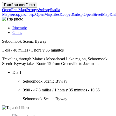
Planificar con
Furkot
OpenFreeMap
&copy;&nbsp;Stadia
Maps
&copy;&nbsp;OpenMapTiles
&copy;&nbsp;OpenStreetMap&nbs
Itinerario
Guías
Seboomook Scenic Byway
1 día
/
48 millas
/
1 hora y 35 minutos
Traveling through Maine's Moosehead Lake region, Seboomook
Scenic Byway takes Route 15 from Greenville to Jackman.
Día 1
Seboomook Scenic Byway
9:00
-
47.8 millas
/
1 hora y 35 minutos
-
10:35
Seboomook Scenic Byway