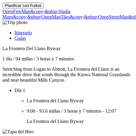
Planificar con
Furkot
OpenFreeMap
&copy;&nbsp;Stadia
Maps
&copy;&nbsp;OpenMapTiles
&copy;&nbsp;OpenStreetMap&nbs
Itinerario
Guías
La Frontera Del Llano Byway
1 día
/
94 millas
/
3 horas y 7 minutos
Stretching from Logan to Abbott, La Frontera del Llano is an
incredible drive that winds through the Kiowa National Grasslands
and near beautiful Mills Canyon.
Día 1
La Frontera del Llano Byway
9:00
-
93.6 millas
/
3 horas y 7 minutos
-
12:07
La Frontera del Llano Byway