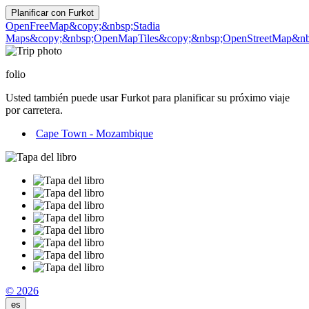
Planificar con
Furkot
OpenFreeMap
&copy;&nbsp;Stadia
Maps
&copy;&nbsp;OpenMapTiles
&copy;&nbsp;OpenStreetMap&nbs
folio
Usted también puede usar Furkot para planificar su próximo viaje
por carretera.
Cape Town - Mozambique
© 2026
es